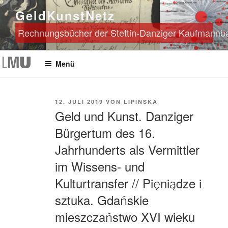
Zum
GeldKunstNetz
Inhalt
springen
Rechnungsbücher der Stettin-Danziger Kaufmannban
Menü
VERÖFFENTLICHT
12. JULI 2019
VON
LIPINSKA
AM
Geld und Kunst. Danziger
Bürgertum des 16.
Jahrhunderts als Vermittler
im Wissens- und
Kulturtransfer // Pięniądze i
sztuka. Gdańskie
mieszczaństwo XVI wieku