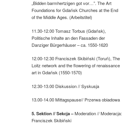
„Bidden barmhertzigen got vor…”. The Art
Foundations for Gdańsk Churches at the End
of the Middle Ages. (Arbeitstitel)
11.30-12.00 Tomasz Torbus (Gdańsk),
Politische Inhalte an den Fassaden der
Danziger Bürgerhäuser – ca. 1550-1620
12.00-12.30 Franciszek Skibiński (Toruń), The
Loitz network and the flowering of renaissance
art in Gdańsk (1550-1570)
12.30-13.00 Diskussion // Syskusja
13.00-14.00 Mittagspause// Przerwa obiadowa
5.
Sektion //
Sekcja
–
Moderation // Moderacja:
Franciszek Skibiński