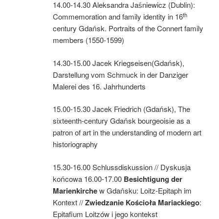
14.00-14.30 Aleksandra Jaśniewicz (Dublin):
th
Commemoration and family identity in 16
century Gdańsk. Portraits of the Connert family
members (1550-1599)
14.30-15.00 Jacek Kriegseisen(Gdańsk),
Darstellung vom Schmuck in der Danziger
Malerei des 16. Jahrhunderts
15.00-15.30 Jacek Friedrich (Gdańsk), The
sixteenth-century Gdańsk bourgeoisie as a
patron of art in the understanding of modern art
historiography
15.30-16.00 Schlussdiskussion // Dyskusja
końcowa 16.00-17.00
Besichtigung
der
Marienkirche
w Gdańsku: Loitz-Epitaph im
Kontext //
Zwiedzanie
Kościoła
Mariackiego
:
Epitafium Loitzów i jego kontekst