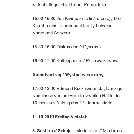
wirtschaftsgeschichtlicher Perspektive
15.00-15.30 Jüri Kivimäe (Tallin/Toronto), The
Krumhusens: a merchant family between
Narva and Antwerp
15.30-16.00 Diskussion // Dyskusja
16.00-17.00 Kaffeepause // Przerwa kawowa
Abendvortrag /
Wy
k
ł
a
d wieczorny
17.00-18.00 Edmund Kizik (Gdańsk), Danziger
Nachlassinventare von der zweiten Hälfte des
16. bis zum Anfang des 17. Jahrhunderts
11.10.2019 Freitag // piątek
3.
Sektion //
Sekcja
–
Moderation // Moderacja: