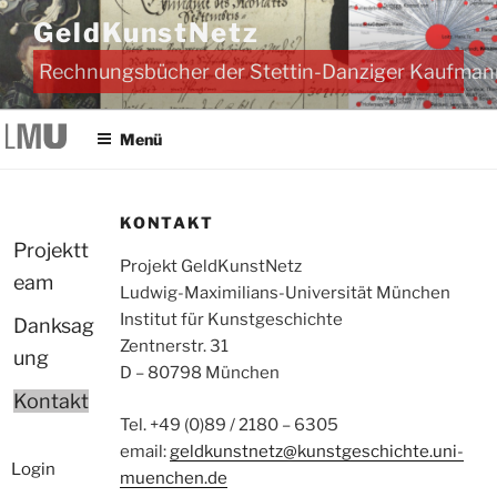
Zum
GeldKunstNetz
Inhalt
springen
Rechnungsbücher der Stettin-Danziger Kaufmannb
Menü
KONTAKT
Projektt
Projekt GeldKunstNetz
eam
Ludwig-Maximilians-Universität München
Institut für Kunstgeschichte
Danksag
Zentnerstr. 31
ung
D – 80798 München
Kontakt
Tel.
+49 (0)89 / 2180 – 6305
email:
geldkunstnetz@kunstgeschichte.uni-
Login
muenchen.de