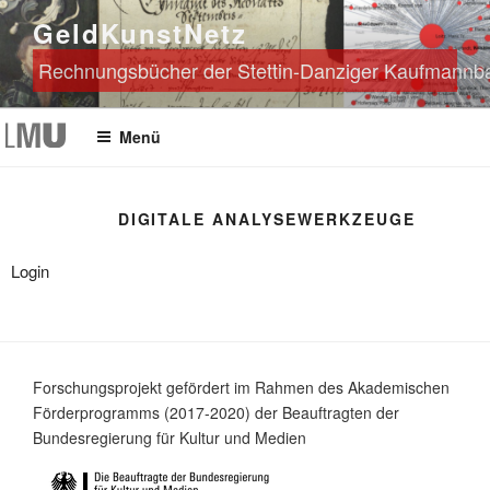
Zum
GeldKunstNetz
Inhalt
springen
Rechnungsbücher der Stettin-Danziger Kaufmannban
Menü
DIGITALE ANALYSEWERKZEUGE
Login
Forschungsprojekt gefördert im Rahmen des Akademischen
Förderprogramms (2017-2020) der Beauftragten der
Bundesregierung für Kultur und Medien